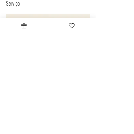
Serviço
Esse é um parágrafo. Clique em
"Editar Texto" ou clique 2 vezes na
caixa de texto para editar o conteúdo
e adicionar as informações que deseja